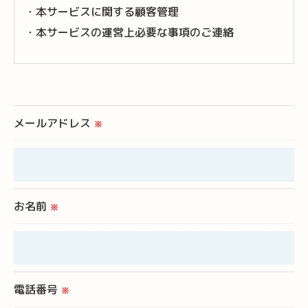
・本サービスに関する顧客管理
・本サービスの運営上必要な事項のご連絡
＜個人情報の提供について＞
当社ではお客様の同意を得た場合または法令に定め
られた場合を除き、
メールアドレス
※
取得した個人情報を第三者に提供することはいたし
ません。
＜個人情報の委託について＞
お名前
※
当社では、利用目的の達成に必要な範囲において、
個人情報を外部に委託する場合があります。
これらの委託先に対しては個人情報保護契約等の措
置をとり、適切な監督を行います。
電話番号
※