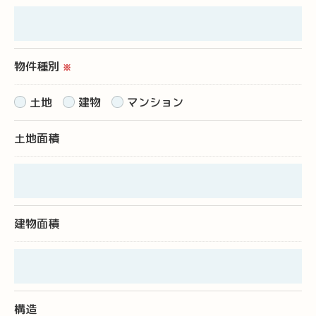
＜個人情報の安全管理＞
当社では、個人情報の漏洩等がなされないよう、適
切に安全管理対策を実施します。
物件種別
※
＜個人情報を与えなかった場合に生じる結果＞
土地
建物
マンション
必要な情報を頂けない場合は、それに対応した当社
土地面積
のサービスをご提供できない場合がございますので
予めご了承ください。
＜個人情報の開示･訂正・削除･利用停止の手続につ
建物面積
いて＞
当社では、お客様の個人情報の開示･訂正･削除・利
用停止の手続を定めさせて頂いております。
ご本人である事を確認のうえ、対応させて頂きま
構造
す。