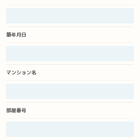
個人情報の開示･訂正･削除・利用停止の具体的手続
きにつきましては、お電話でお問合せ下さい。
築年月日
マンション名
部屋番号