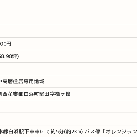
000円
58.98坪)
お問い合わせはこちら
中高層住居専用地域
県西牟婁郡白浜町堅田字櫛ヶ峰
勢本線白浜駅下車車にて約5分(約2Km) バス停「オレンジラ