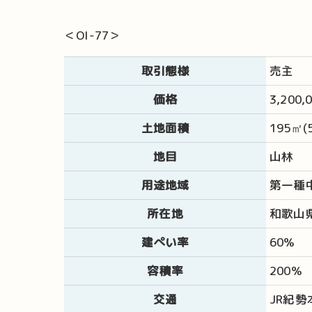
＜OI-77＞
取引態様
売主
価格
3,200,
土地面積
195㎡(
地目
山林
用途地域
第一種
所在地
和歌山
建ぺい率
60％
容積率
200％
交通
JR紀