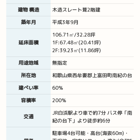
建物 構造
木造スレート葺2階建
築年月
平成3年9月
106.71㎡/32.28坪
延床面積
1F:67.48㎡(20.41坪)
2F:39.23㎡(11.86坪)
用途地域
無指定
所在地
和歌山県西牟婁郡上富田町南紀の台
お問い合わせはこちら
建ぺい率
60％
容積率
200％
JR白浜駅より車で約7分 バス停「南
交通
紀の台下」より徒歩約6分
駐車場4台可能・高台(海抜60m)・