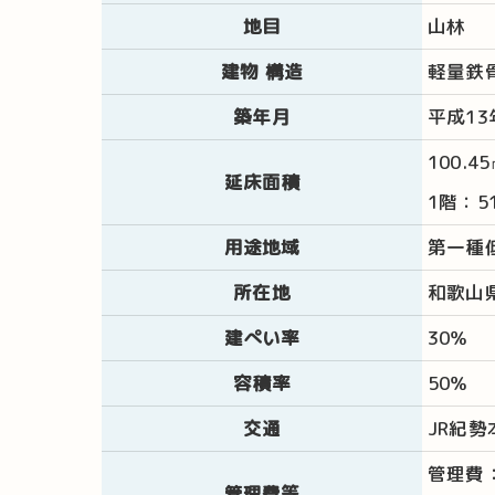
地目
山林
建物 構造
軽量鉄
築年月
平成13
100.4
延床面積
1階：5
用途地域
第一種
所在地
和歌山県
建ぺい率
30％
容積率
50％
交通
JR紀
管理費：
管理費等