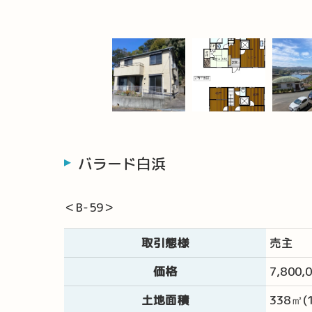
バラード白浜
＜B-59＞
取引態様
売主
価格
7,800
土地面積
338㎡(