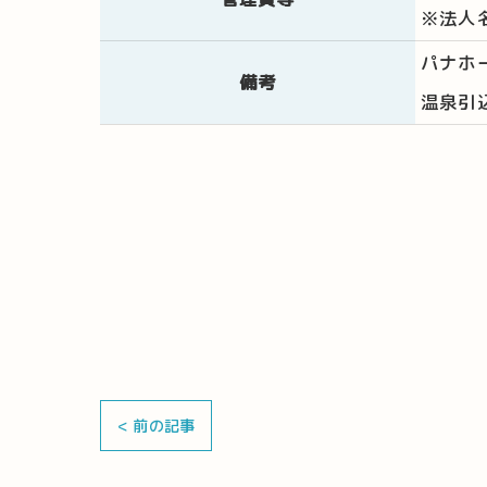
※法人
パナホ
備考
温泉引
< 前の記事