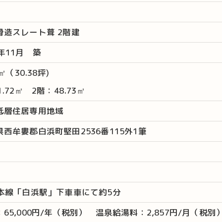
骨造スレート葺 2階建
お問い合わせはこちら
年11月 築
5㎡（30.38坪)
1.72㎡ 2階：48.73㎡
低層住居専用地域
西牟婁郡白浜町堅田2536番115外1筆
勢本線「白浜駅」下車車にて約5分
65,000円/年（税別） 温泉給湯料：2,857円/月（税別