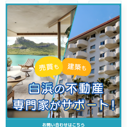
< 前のページ
一覧に戻る
次のページ >
カテゴリー
CATEGORIES
全てのカテゴリー
売却
仲介
買取
査定
リゾート物件
お問い合わせはこちら